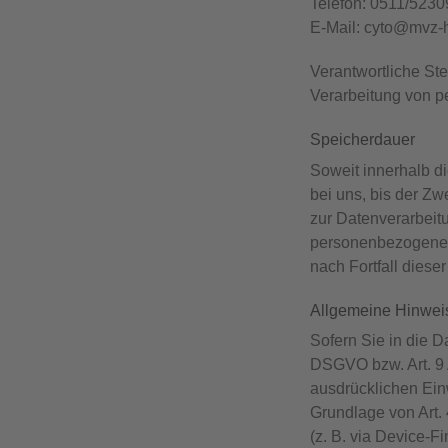
Telefon: 0511/5230
E-Mail: cyto@mvz-
Verantwortliche Ste
Verarbeitung von p
Speicherdauer
Soweit innerhalb d
bei uns, bis der Zw
zur Datenverarbeitu
personenbezogenen 
nach Fortfall diese
Allgemeine Hinweis
Sofern Sie in die D
DSGVO bzw. Art. 9 
ausdrücklichen Ein
Grundlage von Art. 
(z. B. via Device-F