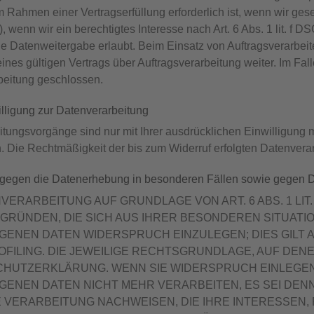
m Rahmen einer Vertragserfüllung erforderlich ist, wenn wir gese
 wenn wir ein berechtigtes Interesse nach Art. 6 Abs. 1 lit. 
e Datenweitergabe erlaubt. Beim Einsatz von Auftragsverarbe
ines gültigen Vertrags über Auftragsverarbeitung weiter. Im Fa
eitung geschlossen.
illigung zur Datenverarbeitung
tungsvorgänge sind nur mit Ihrer ausdrücklichen Einwilligung mö
n. Die Rechtmäßigkeit der bis zum Widerruf erfolgten Datenvera
 gegen die Datenerhebung in besonderen Fällen sowie gegen 
VERARBEITUNG AUF GRUNDLAGE VON ART. 6 ABS. 1 LIT.
 GRÜNDEN, DIE SICH AUS IHRER BESONDEREN SITUATI
ENEN DATEN WIDERSPRUCH EINZULEGEN; DIES GILT A
FILING. DIE JEWEILIGE RECHTSGRUNDLAGE, AUF DEN
CHUTZERKLÄRUNG. WENN SIE WIDERSPRUCH EINLEGEN
ENEN DATEN NICHT MEHR VERARBEITEN, ES SEI DEN
 VERARBEITUNG NACHWEISEN, DIE IHRE INTERESSEN,