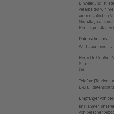
Einwilligung ist je
verarbeiten wir Ihr
einer rechtlichen V
Grundlage unseres b
Rechtsgrundlagen w
Datenschutz­beauftr
Wir haben einen Da
Herrn Dr. Günther 
Strasse
Ort
Telefon: [Telefonn
E-Mail: datenschu
Empfänger von pe
Im Rahmen unserer 
von personenbezoge