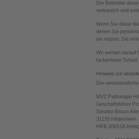
Die Betreiber dies
vertraulich und en
Wenn Sie diese We
denen Sie persönlic
sie nutzen. Sie er
Wir weisen darauf h
lückenloser Schutz 
Hinweis zur verantw
Die verantwortliche
MVZ Pathologie H
Geschäftsführer Pro
Senator-Braun-Alle
31135 Hildesheim
HRB 206518 Amtsge