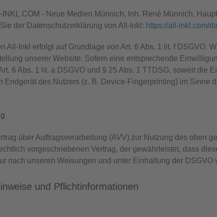
LL-INKL.COM - Neue Medien Münnich, Inh. René Münnich, Hauptst
Sie der Datenschutzerklärung von All-Inkl:
https://all-inkl.com/
All-Inkl erfolgt auf Grundlage von Art. 6 Abs. 1 lit. f DSGVO. W
ellung unserer Website. Sofern eine entsprechende Einwilligung
Art. 6 Abs. 1 lit. a DSGVO und § 25 Abs. 1 TTDSG, soweit die E
m Endgerät des Nutzers (z. B. Device-Fingerprinting) im Sinne 
ng
rtrag über Auftragsverarbeitung (AVV) zur Nutzung des oben g
echtlich vorgeschriebenen Vertrag, der gewährleistet, dass di
ur nach unseren Weisungen und unter Einhaltung der DSGVO ve
inweise und Pflicht­informationen