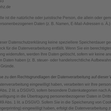
93
hhz.de
lle ist die natürliche oder juristische Person, die allein oder 
ersonenbezogenen Daten (z. B. Namen, E-Mail-Adressen o. Ä.) 
ieser Datenschutzerklärung keine speziellere Speicherdauer g
eck für die Datenverarbeitung entfällt. Wenn Sie ein berechtig
ng widerrufen, werden Ihre Daten gelöscht, sofern wir keine an
Daten haben (z. B. steuer- oder handelsrechtliche Aufbewahrung
r Gründe.
e zu den Rechtsgrundlagen der Datenverarbeitung auf dieser 
atenverarbeitung eingewilligt haben, verarbeiten wir Ihre perso
Abs. 2 lit. a DSGVO, sofern besondere Datenkategorien nach Ar
willigung in die Übertragung personenbezogener Daten in Dritt
49 Abs. 1 lit. a DSGVO. Sofern Sie in die Speicherung von Cooki
ingerprinting) eingewilligt haben, erfolgt die Datenverarbeitun