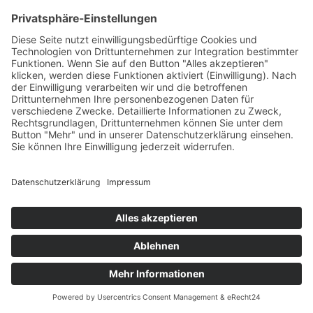
Bei offensichtlich zellreichem, dickflüssigem Material
(z.B. Pus oder Blutungszysten) ist eine Zentrifugation
nicht notwendig; die Flüssigkeit kann direkt möglichst
dünn ausgestrichen werden.
Copyright 2011 - 2025 Standortleitung: Dr. med. M. Atay | Alle Rechte
vorbehalten |
Impressum
|
Datenschutz
|
Cookie-Einstellungen