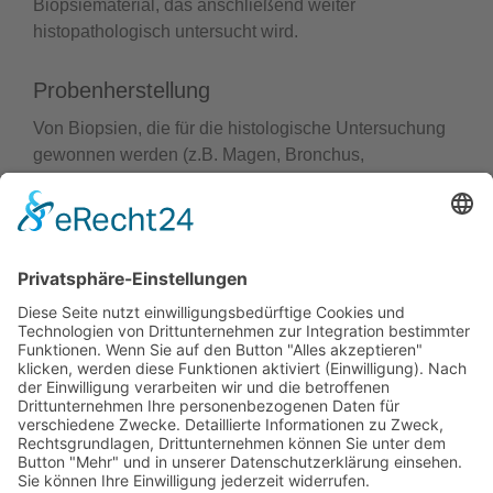
Biopsiematerial, das anschließend weiter
histopathologisch untersucht wird.
Probenherstellung
Von Biopsien, die für die histologische Untersuchung
gewonnen werden (z.B. Magen, Bronchus,
Lymphknoten, Mamma, Leber, Pankreas, Schilddrüse,
Prostata usw.) werden
Tupfpräparate
angefertigt.
Hierfür wird das Biopsiematerial mit einer spitzen
Pinzette gefasst und mit möglichst wenig Druck
vorsichtig von möglichst allen Seiten auf einen
Objektträger abgetupft, um von der gesamten
Oberfläche Zellen abzustreifen. Anschließende
Trocknung der Tupfpräparate an der Luft und Fixierung
der Biopsie für die weitere histologische Aufarbeitung
in Formalin.