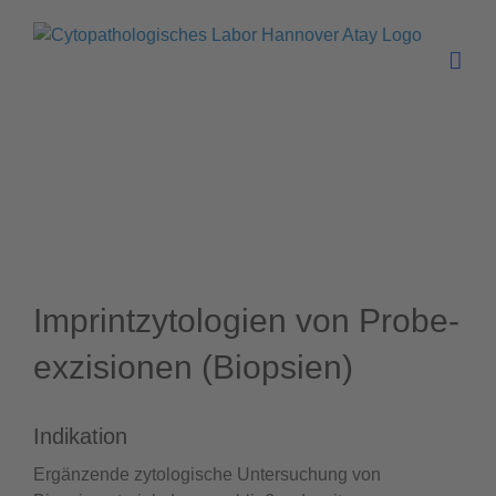
Skip
to
content
Imprint­zyto­logien von Probe­
exzisionen (Biopsien)
Indikation
Ergänzende zytologische Untersuchung von